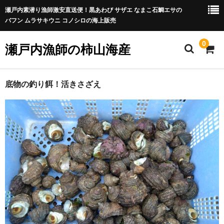
瀬戸内素潜り漁師激安直送便！黒あわび サザエ なまこ石鯛エサの
バフン ムラサキウニ コノシロの海上販売
0
瀬戸内漁師の柿山海産
ホーム
底物の釣り餌！活きさざえ
魚介類
釣り餌、コノシロ、活きエビ
アクセス
TV出演
お支払方法
発送と送料