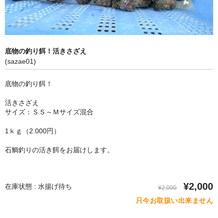
高松遊漁船勝栄丸
通信販売法
個人情報保護方針
底物の釣り餌！活きさざえ
(sazae01)
お問い合わせ
底物の釣り餌！
活きさざえ
サイズ：ＳＳ～Ｍサイズ混合
1ｋｇ（2.000円）
石鯛釣りの活き餌をお届けします。
¥2,000
在庫状態 : 水揚げ待ち
¥2,000
只今お取扱い出来ません