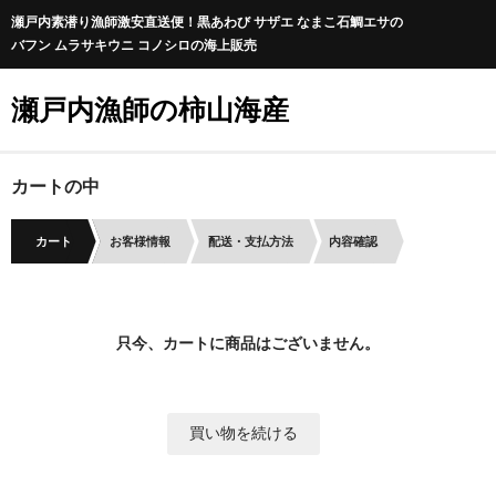
瀬戸内素潜り漁師激安直送便！黒あわび サザエ なまこ石鯛エサの
バフン ムラサキウニ コノシロの海上販売
瀬戸内漁師の柿山海産
カートの中
カート
お客様情報
配送・支払方法
内容確認
只今、カートに商品はございません。